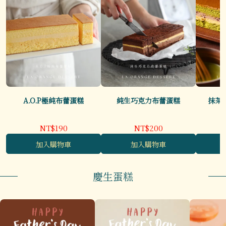
A.O.P極純布蕾蛋糕
純生巧克力布蕾蛋糕
抹茶
NT$190
NT$200
加入購物車
加入購物車
慶生蛋糕