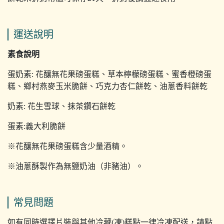
運送說明
素食說明
蛋奶素: 花釀無花果磅蛋糕、草本檸檬磅蛋糕、蜜香橙磅蛋
糕、鄉村燕麥玉米脆餅、巧克力杏仁餅乾、油蔥香料餅乾
奶素: 花生雪球、抹茶鑽石餅乾
蛋素:義大利脆餅
※花釀無花果磅蛋糕含少量酒精。
※油蔥酥製作為無鹽奶油（非豬油）。
常見問題
如有同時選擇片裝與其他冷藏(凍)糕點一律冷凍配送，請點