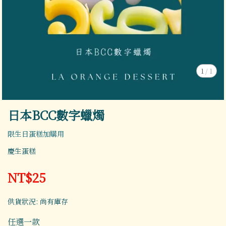
1
/
1
日本BCC數字蠟燭
限生日蛋糕加購用
慶生蛋糕
NT$25
供貨狀況:
尚有庫存
任選一款