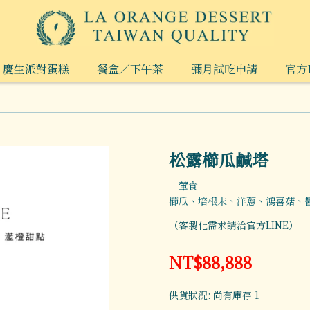
慶生派對蛋糕
餐盒／下午茶
彌月試吃申請
官方L
松露櫛瓜鹹塔
｜葷食｜
櫛瓜、培根末、洋蔥、鴻喜菇、
（客製化需求請洽官方LINE）
NT$88,888
供貨狀況:
尚有庫存 1