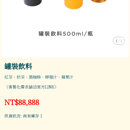
1
/
1
罐裝飲料
紅茶、奶茶、黑咖啡、柳橙汁、蘋果汁
（客製化需求請洽官方LINE）
NT$88,888
供貨狀況:
尚有庫存 1