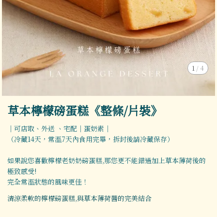
1
/
4
草本檸檬磅蛋糕《整條/片裝》
｜可店取、外送 、宅配｜蛋奶素｜
（冷藏14天，常溫7天內食用完畢，拆封後請冷藏保存）
如果說您喜歡檸檬老奶奶磅蛋糕,那您更不能錯過加上草本薄荷後的
極致感受!
完全常溫狀態的風味更佳！
清涼柔軟的檸檬磅蛋糕,與草本薄荷醬的完美結合