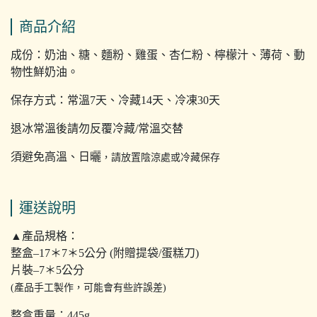
商品介紹
成份：奶油、糖、麵粉、雞蛋、杏仁粉、檸檬汁、薄荷、動
物性鮮奶油。
保存方式：常溫7天、冷藏14天、冷凍30天
退冰常溫後請勿反覆冷藏/常溫交替
須避免高溫、日曬
，請放置陰涼處或冷藏保存
運送說明
▲產品規格：
整盒–17＊7＊5公分 (附贈提袋/蛋糕刀)
片裝–7＊5公分
(產品手工製作，可能會有些許誤差)
整盒重量：445g